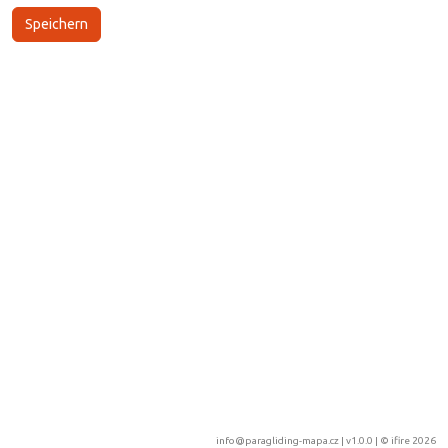
info@paragliding-mapa.cz
| v1.0.0 | ©
ifire 2026