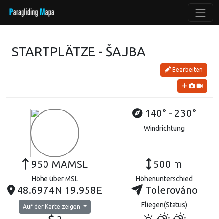
STARTPLÄTZE - ŠAJBA
Bearbeiten
140° - 230°
Windrichtung
950 MAMSL
500 m
Höhe über MSL
Höhenunterschied
48.6974N 19.958E
Tolerováno
Fliegen(Status)
Auf der Karte zeigen