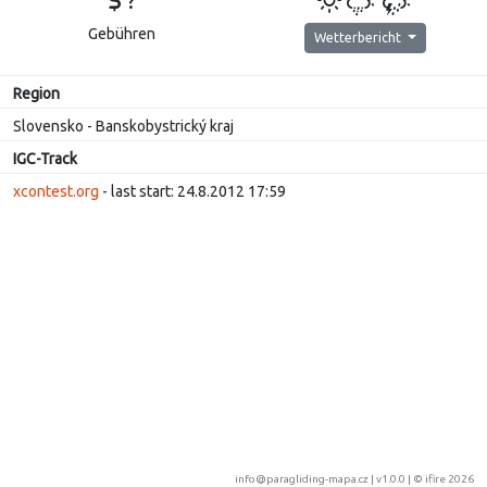
?
Gebühren
Wetterbericht
Region
Slovensko - Banskobystrický kraj
IGC-Track
xcontest.org
- last start: 24.8.2012 17:59
info@paragliding-mapa.cz
| v1.0.0 | ©
ifire 2026