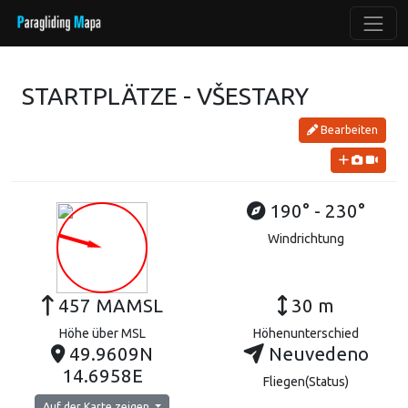
STARTPLÄTZE - VŠESTARY
Bearbeiten
190° - 230°
Windrichtung
457 MAMSL
30 m
Höhe über MSL
Höhenunterschied
49.9609N
Neuvedeno
14.6958E
Fliegen(Status)
Auf der Karte zeigen