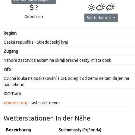
?
Gebühren
Wetterbericht
Region
Česká republika - Středočeský kraj
Zugang
Nahoře zastavit s autem na okraji prašné cesty, místa dost.
Info
Cvičná louka na poskakování a GH, odlepit od země se tam dá jen na
pár sekund.
IGC-Track
xcontest.org
- last start: never
Wetterstationen In der Nähe
Bezeichnung
Suchomasty
(PgSonda)