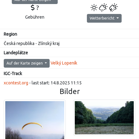
?
Gebühren
Wetterbericht
Region
Česká republika - Zlínský kraj
Landeplätze
Velký Lopeník
Auf der Karte zeigen
IGC-Track
xcontest.org
- last start: 14.8.2025 11:15
Bilder