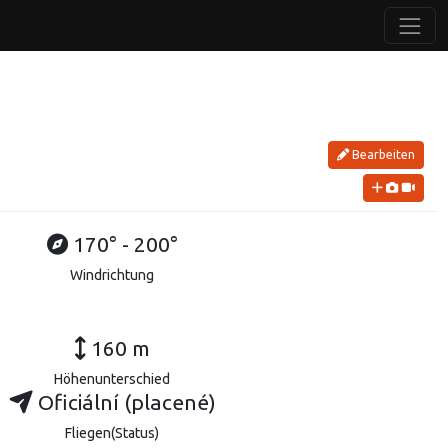
Bearbeiten
170° - 200°
Windrichtung
160 m
Höhenunterschied
Oficiální (placené)
Fliegen(Status)