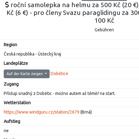
roční samolepka na helmu za 500 Kč (20 €)
Kč (6 €) - pro členy Svazu paraglidingu za 3
100 Kč
Gebühren
Region
Česká republika - Ústecký kraj
Landeplätze
Dobětice
Auf der Karte zeigen
Zugang
Přístup snadný z Dobětic - možno autem až téměř na start.
Wetterstation
https://www.windguru.cz/station/2679
(Brná)
Aufstieg
ne