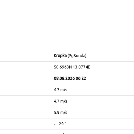
Krupka
(PgSonda)
50.6963N 13.8774E
08.08.2026 06:22
4.7 m/s
4.7 m/s
5.9 m/s
↓
29 °