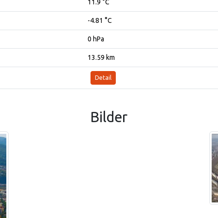
11.9 °C
-4.81 °C
0 hPa
13.59 km
Detail
Bilder