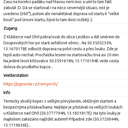
Času na korekci padáku nad hlavou není moc a umí to tam fakt
zabušit :D. Dá se startovat i na něco severnější situaci, než je
uvedeno (360°), potom ale nenalétávat doprava od startu k "velké
bouli" pod úrovní startu, bývá to tam dost rozbitý :).
Zugang
Z Klášterce nad Ohří pokračovat do obce Lestkov a dál směrem do
Doupovských hor po staré asfaltové silnici... Na 50.3505233N,
13.1670178E odbočit doprava na polní cestu a přes louku. Zde je
lepší auto nechat. Procházka lesem na startovačku trvá asi 20 min.
Na jediné lesní křižovatce 50.3591619N, 13.1710194E vede cesta
doleva do prudkého kopce...
Wetterstation
https://pgsonda.cz/cernyvrch/
Info
Termicky skvělý kopec s velkým převýšením, obtížným startem a
bezpečnýma přistávačkama. Nejlépe je přistávat na velkých loukách
u Klášterce nad Ohří (50.3777794N, 13.1851817E). Na tyto louky je
majitelem zakázáno najíždět autem!!! Případně zde (50.3720044N,
13.1719636E)...