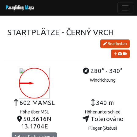
STARTPLÄTZE - ČERNÝ VRCH
Bearbeiten
280° - 340°
Windrichtung
602 MAMSL
340 m
Höhe über MSL
Höhenunterschied
50.3616N
Tolerováno
13.1704E
Fliegen(Status)
Auf der Karte zeigen