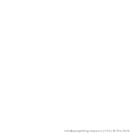
info@paragliding-mapa.cz
| v1.0.0 | ©
ifire 2026