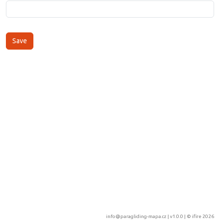
info@paragliding-mapa.cz
| v1.0.0 | ©
ifire 2026