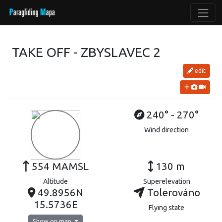
TAKE OFF - ZBYSLAVEC 2
edit
240° - 270°
Wind direction
554 MAMSL
130 m
Altitude
Superelevation
49.8956N
Tolerováno
15.5736E
Flying state
Show on map