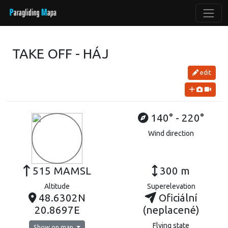
TAKE OFF - HÁJ
edit
140° - 220°
Wind direction
515 MAMSL
300 m
Altitude
Superelevation
48.6302N
Oficiální
20.8697E
(neplacené)
Flying state
Show on map