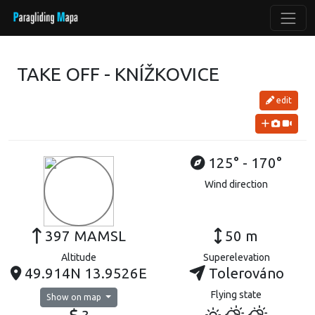
TAKE OFF - KNÍŽKOVICE
edit
125° - 170°
Wind direction
397 MAMSL
50 m
Altitude
Superelevation
49.914N 13.9526E
Tolerováno
Flying state
Show on map