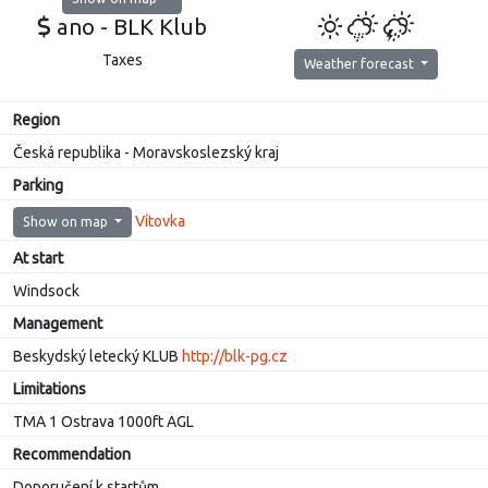
ano - BLK Klub
Taxes
Weather forecast
Region
Česká republika - Moravskoslezský kraj
Parking
Vítovka
Show on map
At start
Windsock
Management
Beskydský letecký KLUB
http://blk-pg.cz
Limitations
TMA 1 Ostrava 1000ft AGL
Recommendation
Doporučení k startům