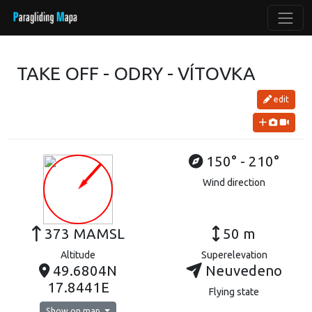
TAKE OFF - ODRY - VÍTOVKA
edit
150° - 210°
Wind direction
373 MAMSL
50 m
Altitude
Superelevation
49.6804N
Neuvedeno
17.8441E
Flying state
Show on map