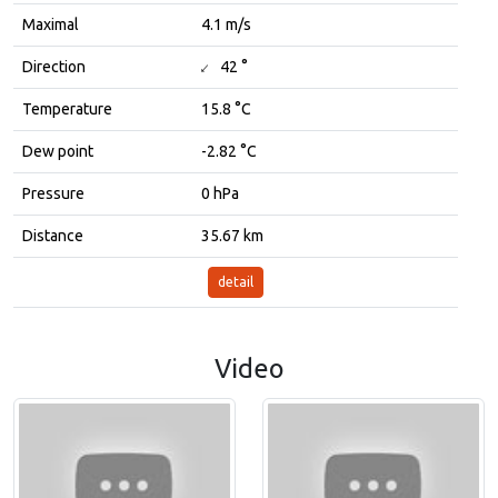
Maximal
4.1 m/s
↓
Direction
42 °
Temperature
15.8 °C
Dew point
-2.82 °C
Pressure
0 hPa
Distance
35.67 km
detail
Video