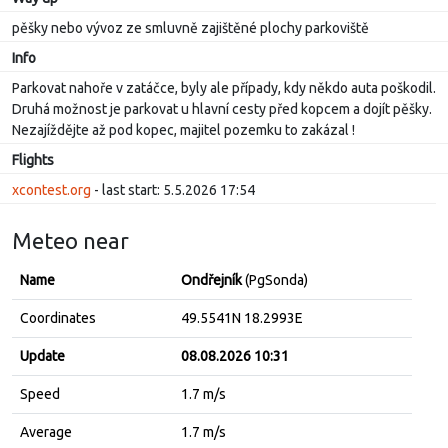
pěšky nebo vývoz ze smluvně zajištěné plochy parkoviště
Info
Parkovat nahoře v zatáčce, byly ale případy, kdy někdo auta poškodil.
Druhá možnost je parkovat u hlavní cesty před kopcem a dojít pěšky.
Nezajíždějte až pod kopec, majitel pozemku to zakázal !
Flights
xcontest.org
- last start: 5.5.2026 17:54
Meteo near
Name
Ondřejník
(PgSonda)
Coordinates
49.5541N 18.2993E
Update
08.08.2026 10:31
Speed
1.7 m/s
Average
1.7 m/s