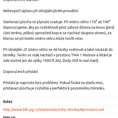
Nebezpečí úplavu při silnějším jižním proudění.
Startovací plocha se plynule svažuje. Při směru větru 170° až 190°
doporučujeme, aby po rozběhnutí pilot zahnul doleva na levou (jižní)
část terénu, jelikož uprostřed kopce se nachází skupina stromů, za
kterou se při tomto směru větru může tvořit rotor.
Při silnějším JZ směru větru se dá hezky svahovat a také navázat do
termiky. Terén se však nachází v prostoru TMA 1 Mošnov a létání je
zde možné jen do výšky 1000 ft AGL (tedy 300 m nad start).
Doporučení k přistání
Přistání je naprosto bez problémů. Pokud fouká na startu moc,
přistávací plocha je rozlehlá a perfektní k pozemnímu tréninku.
Rules
http://www.blk-pg.cz/startoviste/odry-vitovka/#provozni-rad
Way up