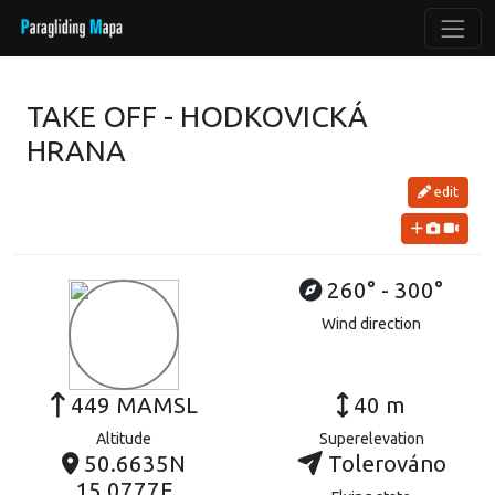
TAKE OFF - HODKOVICKÁ
HRANA
edit
260° - 300°
Wind direction
449 MAMSL
40 m
Altitude
Superelevation
50.6635N
Tolerováno
15.0777E