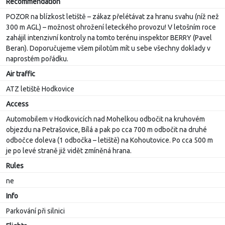
Recommendation
POZOR na blízkost letiště – zákaz přelétávat za hranu svahu (níž než
300 m AGL) – možnost ohrožení leteckého provozu! V letošním roce
zahájil intenzivní kontroly na tomto terénu inspektor BERRY (Pavel
Beran). Doporučujeme všem pilotům mít u sebe všechny doklady v
naprostém pořádku.
Air traffic
ATZ letiště Hodkovice
Access
Automobilem v Hodkovicích nad Mohelkou odbočit na kruhovém
objezdu na Petrašovice, Bílá a pak po cca 700 m odbočit na druhé
odbočce doleva (1 odbočka – letiště) na Kohoutovice. Po cca 500 m
je po levé straně již vidět zmíněná hrana.
Rules
ne
Info
Parkování při silnici