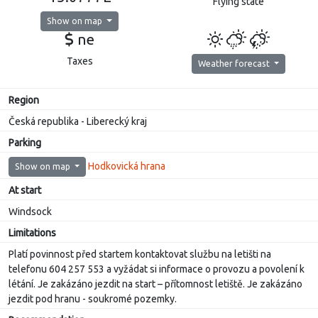
Flying state
Show on map
ne
Taxes
Weather forecast
Region
Česká republika - Liberecký kraj
Parking
Hodkovická hrana
Show on map
At start
Windsock
Limitations
Platí povinnost před startem kontaktovat službu na letišti na
telefonu 604 257 553 a vyžádat si informace o provozu a povolení k
létání. Je zakázáno jezdit na start – přítomnost letiště. Je zakázáno
jezdit pod hranu - soukromé pozemky.