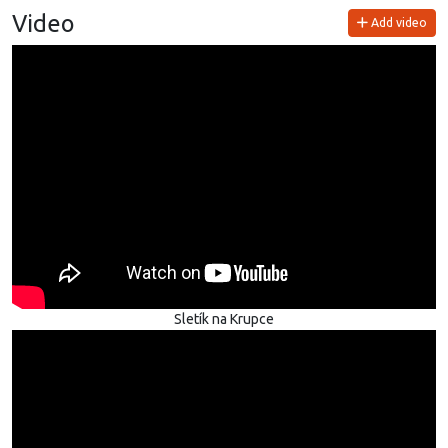
Video
Add video
Sletík na Krupce