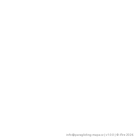
info@paragliding-mapa.cz
| v1.0.0 | ©
ifire 2026