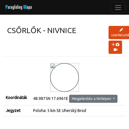
CSŐRLŐK - NIVNICE
szerkeszt
Koordináták
48.9875N 17.6961E
Megjelenítés a térképen
Jegyzet
Poloha: 5 km SE Uherský Brod