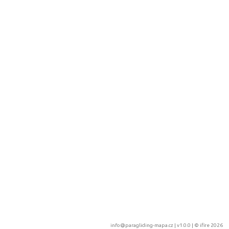
info@paragliding-mapa.cz
| v1.0.0 | ©
ifire 2026