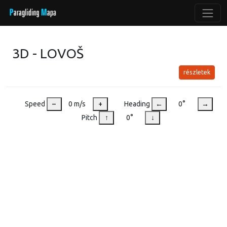
3D - LOVOŠ
részletek
Speed
–
0 m/s
+
Heading
←
0°
→
Pitch
↑
0°
↓