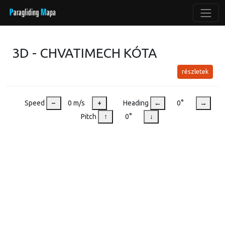
3D - CHVATIMECH KÓTA
részletek
Speed
–
0 m/s
+
Heading
←
0°
→
Pitch
↑
0°
↓