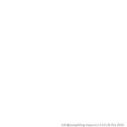
info@paragliding-mapa.cz
| v1.0.0 | ©
ifire 2026