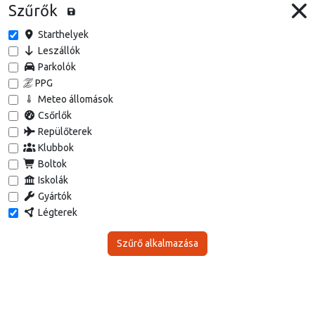
Szűrők
Starthelyek
Leszállók
Parkolók
PPG
Meteo állomások
Csőrlők
Repülőterek
Klubbok
Boltok
Iskolák
Gyártók
Légterek
Szűrő alkalmazása