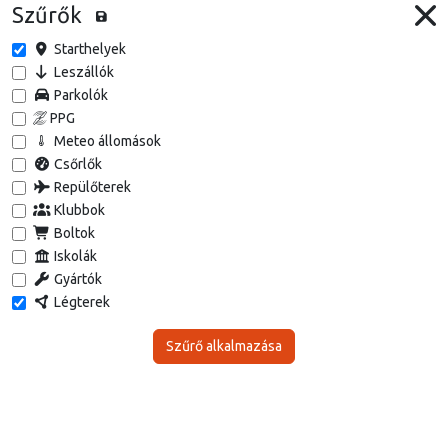
Szűrők
Starthelyek
Leszállók
Parkolók
PPG
Meteo állomások
Csőrlők
Repülőterek
Klubbok
Boltok
Iskolák
Gyártók
Légterek
Szűrő alkalmazása