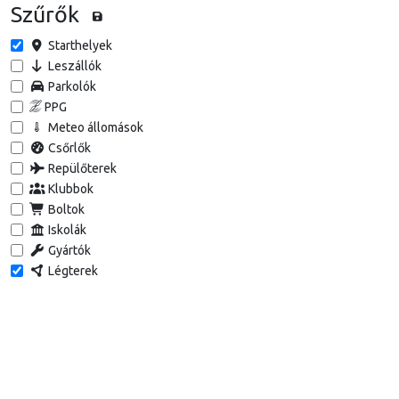
Szűrők
Starthelyek
Leszállók
Parkolók
PPG
Meteo állomások
Csőrlők
Repülőterek
Klubbok
Boltok
Iskolák
Gyártók
Légterek