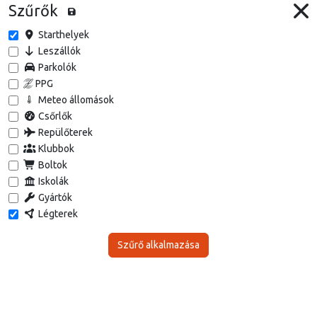
Szűrők
Starthelyek
Leszállók
Parkolók
PPG
Meteo állomások
Csőrlők
Repülőterek
Klubbok
Boltok
Iskolák
Gyártók
Légterek
Szűrő alkalmazása