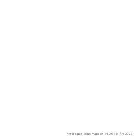
info@paragliding-mapa.cz
| v1.0.0 | ©
ifire 2026