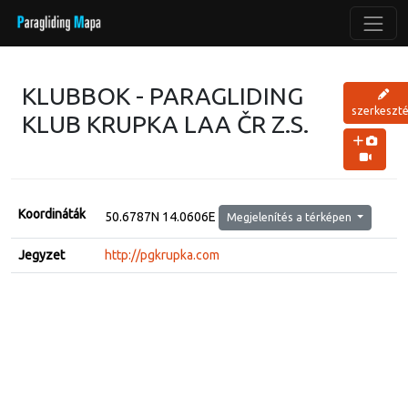
KLUBBOK - PARAGLIDING
szerkeszt
KLUB KRUPKA LAA ČR Z.S.
Koordináták
50.6787N 14.0606E
Megjelenítés a térképen
Jegyzet
http://pgkrupka.com