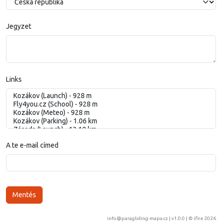
Jegyzet
Links
A te e-mail címed
info@paragliding-mapa.cz
| v1.0.0 | ©
ifire 2026