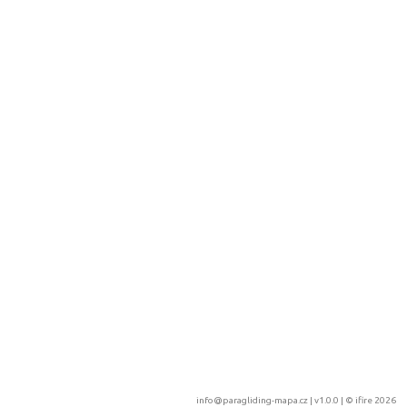
info@paragliding-mapa.cz
| v1.0.0 | ©
ifire 2026