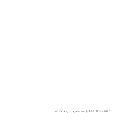
info@paragliding-mapa.cz
| v1.0.0 | ©
ifire 2026