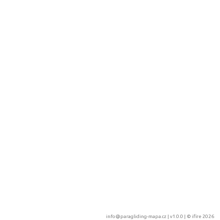
info@paragliding-mapa.cz
| v1.0.0 | ©
ifire 2026