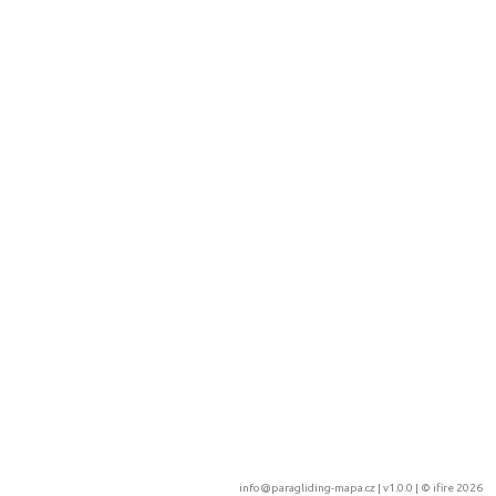
info@paragliding-mapa.cz
| v1.0.0 | ©
ifire 2026