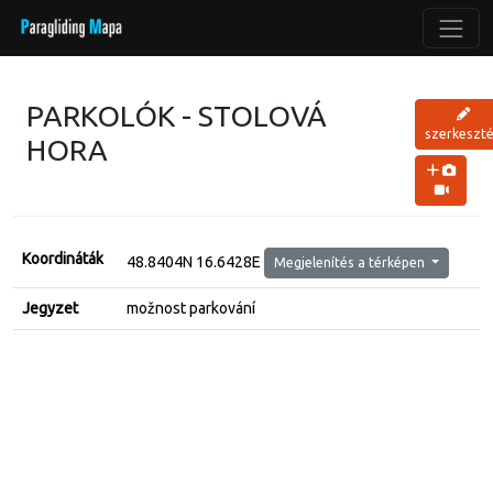
PARKOLÓK - STOLOVÁ
szerkeszt
HORA
Koordináták
48.8404N 16.6428E
Megjelenítés a térképen
Jegyzet
možnost parkování