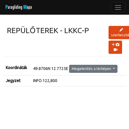
REPÜLŐTEREK - LKKC-P
szerkeszt
Koordináták
49.8706N 12.7725E
Megjelenítés a térképen
Jegyzet
INFO 122,800