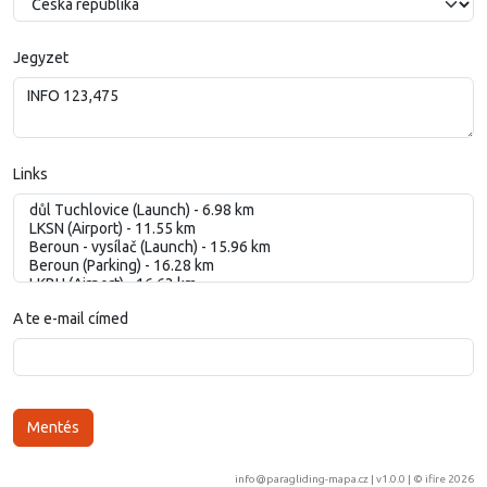
Jegyzet
Links
A te e-mail címed
info@paragliding-mapa.cz
| v1.0.0 | ©
ifire 2026