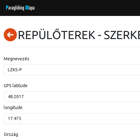
REPÜLŐTEREK - SZERK
Megnevezés
GPS latitude
longitude
Ország