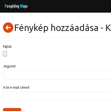
Fénykép hozzáadása - Kr
Fájlok
Jegyzet
A te e-mail címed