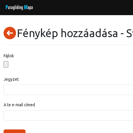
Fénykép hozzáadása - Sv
Fájlok
Jegyzet
A te e-mail címed