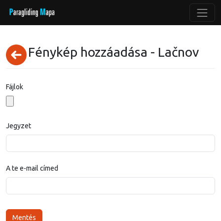
Fénykép hozzáadása - Lačnov
Fájlok
Jegyzet
A te e-mail címed