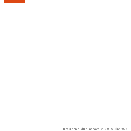
info@paragliding-mapa.cz
| v1.0.0 | ©
ifire 2026