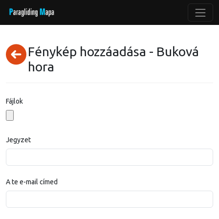
Fénykép hozzáadása - Buková
hora
Fájlok
Jegyzet
A te e-mail címed