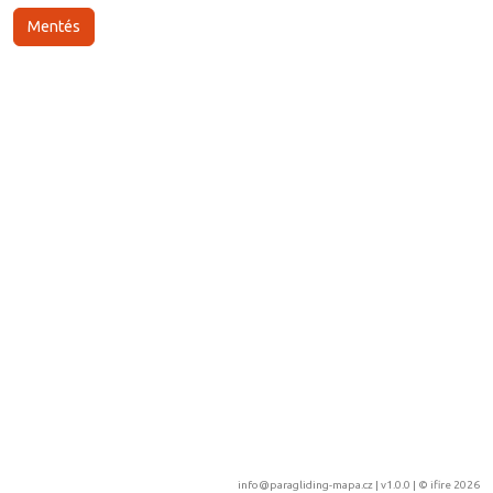
info@paragliding-mapa.cz
| v1.0.0 | ©
ifire 2026