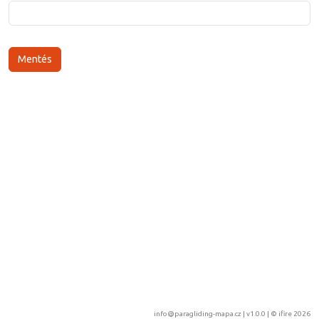
info@paragliding-mapa.cz
| v1.0.0 | ©
ifire 2026