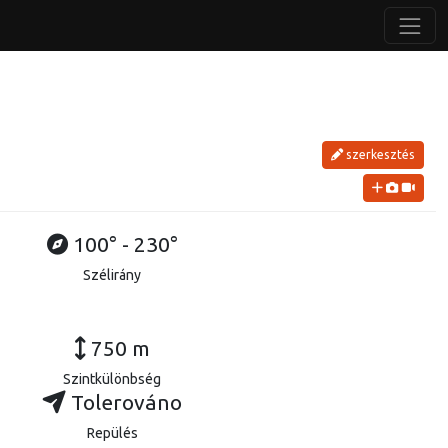
szerkesztés
100° - 230°
Szélirány
750 m
Szintkülönbség
Tolerováno
Repülés