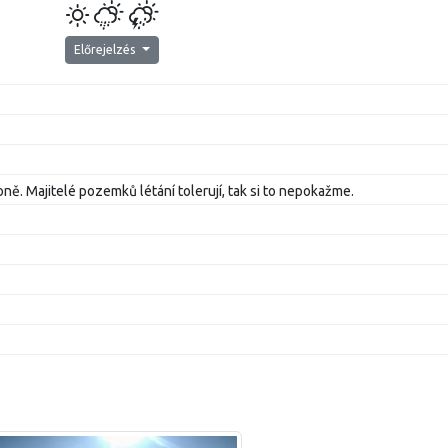
Előrejelzés
ně. Majitelé pozemků létání tolerují, tak si to nepokažme.