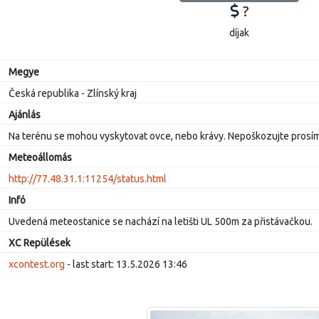
?
díjak
Megye
Česká republika - Zlínský kraj
Ajánlás
Na terénu se mohou vyskytovat ovce, nebo krávy. Nepoškozujte prosím o
Meteoállomás
http://77.48.31.1:11254/status.html
Infó
Uvedená meteostanice se nachází na letišti UL 500m za přistávačkou.
XC Repülések
xcontest.org
- last start: 13.5.2026 13:46