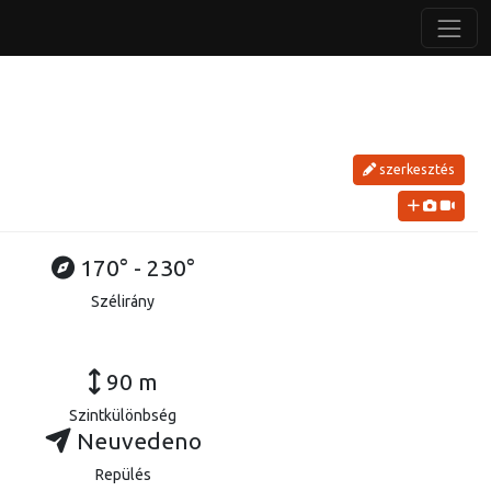
szerkesztés
170° - 230°
Szélirány
90 m
Szintkülönbség
Neuvedeno
Repülés