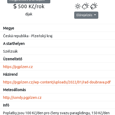
500 Kč/rok
díjak
Előrejelzés
Megye
Česká republika - Plzeňský kraj
A starthelyen
Szélzsák
Üzemeltető
https://pgplzen.cz
Házirend
https://pgplzen.cz/wp-content/uploads/2022/01/rad-doubrava.pdf
Meteoállomás
http://sondy.pgplzen.cz
Infó
Poplatky jsou 100 Kč/den pro členy svazu paraglidingu, 150 Kč/den