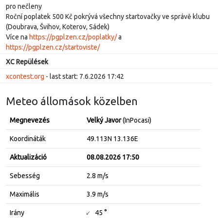
pro nečleny
Roční poplatek 500 Kč pokrývá všechny startovačky ve správě klubu
(Doubrava, Švihov, Koterov, Sádek)
Více na
https://pgplzen.cz/poplatky/
a
https://pgplzen.cz/startoviste/
XC Repülések
xcontest.org
- last start: 7.6.2026 17:42
Meteo állomások közelben
Megnevezés
Velký Javor
(InPocasi)
Koordináták
49.113N 13.136E
Aktualizáció
08.08.2026 17:50
Sebesség
2.8 m/s
Maximális
3.9 m/s
Irány
45 °
↓