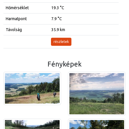
Hőmérséklet
19.3 °C
Harmatpont
7.9 °C
Távolság
35.9 km
részletek
Fényképek