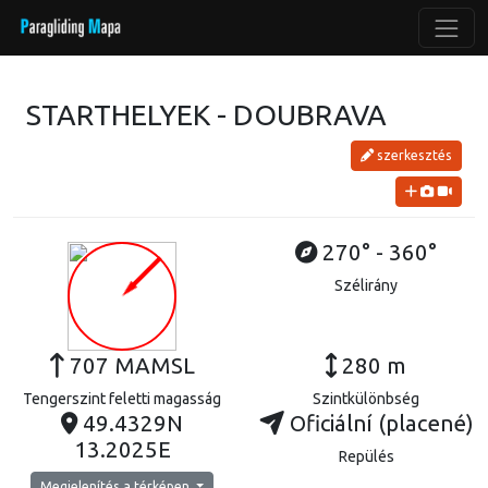
STARTHELYEK - DOUBRAVA
szerkesztés
270° - 360°
Szélirány
707 MAMSL
280 m
Tengerszint feletti magasság
Szintkülönbség
49.4329N
Oficiální (placené)
13.2025E
Repülés
Megjelenítés a térképen