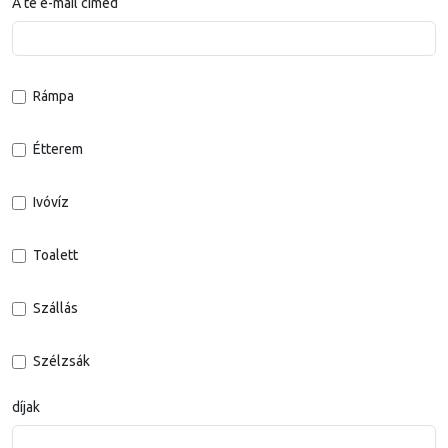
A te e-mail címed
Rámpa
Étterem
Ivóvíz
Toalett
Szállás
Szélzsák
díjak