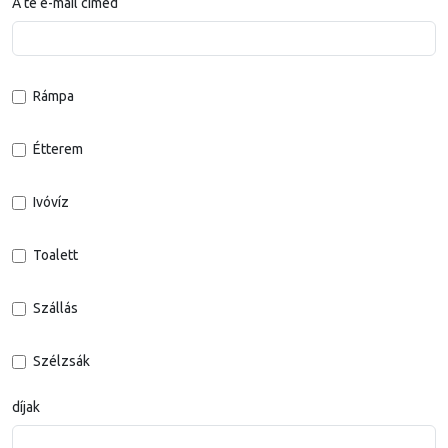
A te e-mail címed
Rámpa
Étterem
Ivóvíz
Toalett
Szállás
Szélzsák
díjak