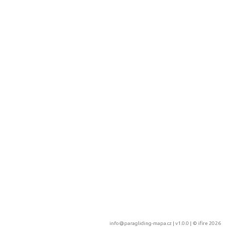
info@paragliding-mapa.cz
| v1.0.0 | ©
ifire 2026