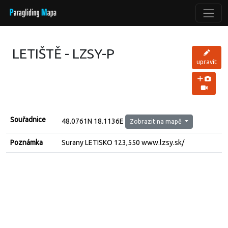
LETIŠTĚ - LZSY-P
upravit
Souřadnice
48.0761N 18.1136E
Zobrazit na mapě
Poznámka
Surany LETISKO 123,550 www.lzsy.sk/