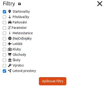
Filtry
Startovačky
Přistávačky
Parkování
Paramotor
Meteostanice
(Na|Od)vijáky
Letiště
Kluby
Obchody
Školy
Výrobci
Letové prostory
Aplikovat filtry