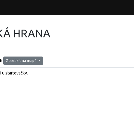
KÁ HRANA
1E
Zobrazit na mapě
 u startovačky.