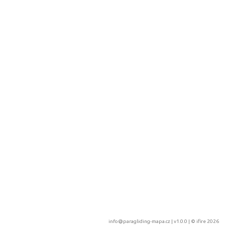
info@paragliding-mapa.cz
| v1.0.0 | ©
ifire 2026