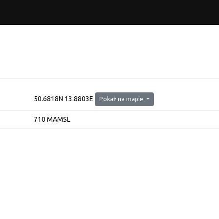
50.6818N 13.8803E
Pokaż na mapie
710 MAMSL