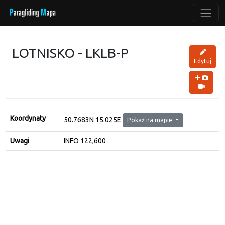
LOTNISKO - LKLB-P
Edytuj
Koordynaty
50.7683N 15.025E
Pokaż na mapie
Uwagi
INFO 122,600