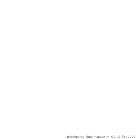
info@paragliding-mapa.cz
| v1.0.0 | ©
ifire 2026