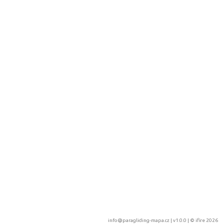
info@paragliding-mapa.cz
| v1.0.0 | ©
ifire 2026