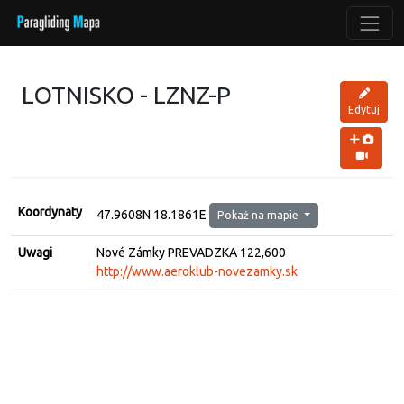
LOTNISKO - LZNZ-P
Edytuj
Koordynaty
47.9608N 18.1861E
Pokaż na mapie
Uwagi
Nové Zámky PREVADZKA 122,600
http://www.aeroklub-novezamky.sk