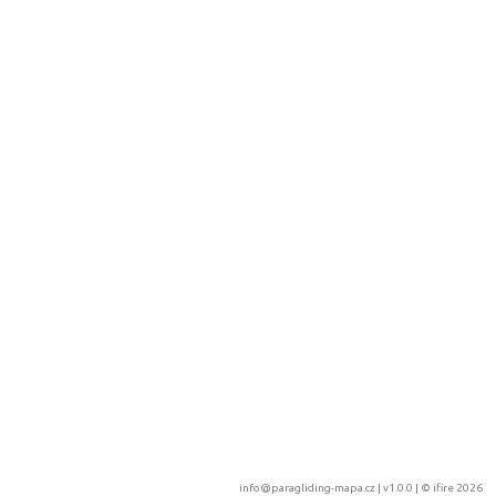
info@paragliding-mapa.cz
| v1.0.0 | ©
ifire 2026