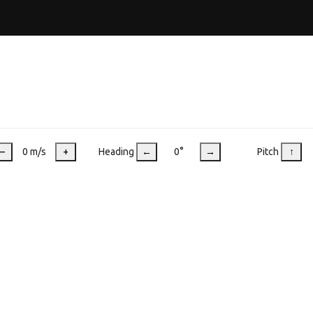
–
0 m/s
+
Heading
←
0°
→
Pitch
↑