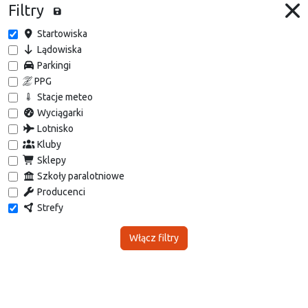
Filtry
Startowiska
Lądowiska
Parkingi
PPG
Stacje meteo
Wyciągarki
Lotnisko
Kluby
Sklepy
Szkoły paralotniowe
Producenci
Strefy
Włącz filtry